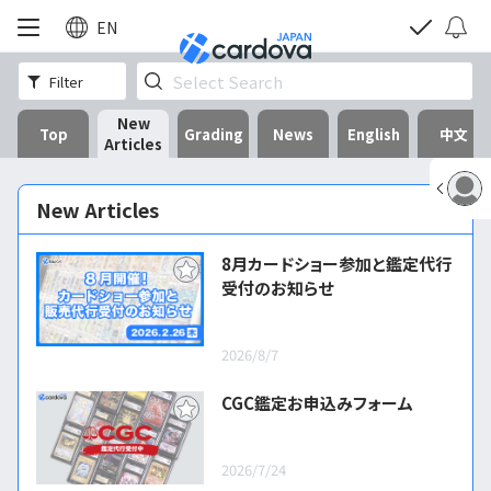
EN
Filter
New
Top
Grading
News
English
中文
Articles
New Articles
8月カードショー参加と鑑定代行
受付のお知らせ
2026/8/7
CGC鑑定お申込みフォーム
2026/7/24