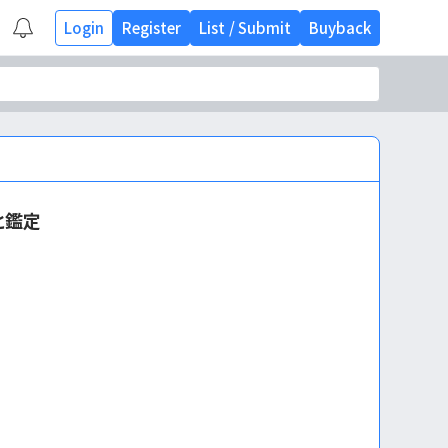
Login
Register
List
/
Submit
Buyback
と鑑定