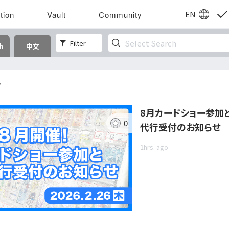
EN
tion
Vault
Community
Filter
h
中文
s
8月カードショー参加
0
代行受付のお知らせ
1hrs. ago