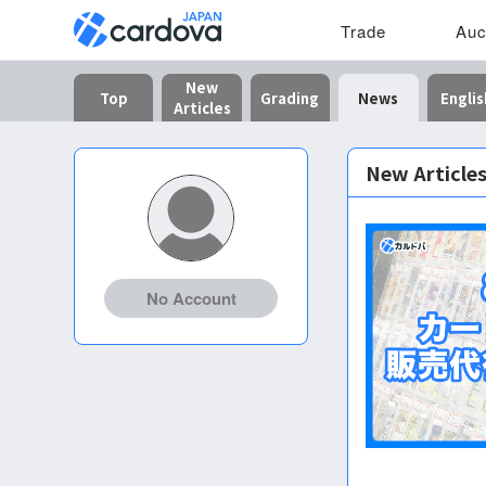
Trade
Auc
New
Top
Grading
News
Englis
Articles
New Article
No Account