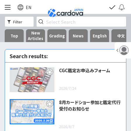
EN
Filter
New
Top
Grading
News
English
中文
Articles
Search results:
CGC鑑定お申込みフォーム
2026/7/24
8月カードショー参加と鑑定代行
受付のお知らせ
2026/8/7